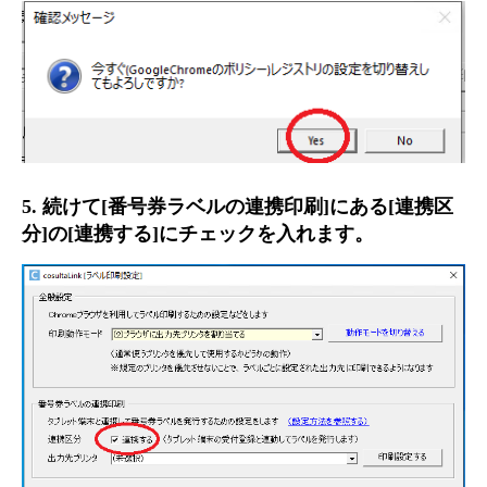
5. 続けて[番号券ラベルの連携印刷]にある[連携区
分]の[連携する]にチェックを入れます。